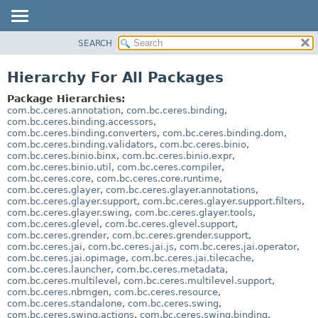
SEARCH
OVERVIEW
PACKAGE
Hierarchy For All Packages
CLASS
Package Hierarchies:
USE
com.bc.ceres.annotation
,
com.bc.ceres.binding
,
com.bc.ceres.binding.accessors
,
TREE
com.bc.ceres.binding.converters
,
com.bc.ceres.binding.dom
,
com.bc.ceres.binding.validators
,
com.bc.ceres.binio
,
DEPRECATED
com.bc.ceres.binio.binx
,
com.bc.ceres.binio.expr
,
INDEX
com.bc.ceres.binio.util
,
com.bc.ceres.compiler
,
com.bc.ceres.core
,
com.bc.ceres.core.runtime
,
HELP
com.bc.ceres.glayer
,
com.bc.ceres.glayer.annotations
,
com.bc.ceres.glayer.support
,
com.bc.ceres.glayer.support.filters
,
com.bc.ceres.glayer.swing
,
com.bc.ceres.glayer.tools
,
com.bc.ceres.glevel
,
com.bc.ceres.glevel.support
,
com.bc.ceres.grender
,
com.bc.ceres.grender.support
,
com.bc.ceres.jai
,
com.bc.ceres.jai.js
,
com.bc.ceres.jai.operator
,
com.bc.ceres.jai.opimage
,
com.bc.ceres.jai.tilecache
,
com.bc.ceres.launcher
,
com.bc.ceres.metadata
,
com.bc.ceres.multilevel
,
com.bc.ceres.multilevel.support
,
com.bc.ceres.nbmgen
,
com.bc.ceres.resource
,
com.bc.ceres.standalone
,
com.bc.ceres.swing
,
com.bc.ceres.swing.actions
,
com.bc.ceres.swing.binding
,