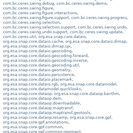
com.bc.ceres.swing.debug
,
com.bc.ceres.swing.demo
,
com.bc.ceres.swing.figure
,
com.bc.ceres.swing.figure.interactions
,
com.bc.ceres.swing.figure.support
,
com.bc.ceres.swing.progress
,
com.bc.ceres.swing.selection
,
com.bc.ceres.swing.selection.support
,
com.bc.ceres.swing.undo
,
com.bc.ceres.swing.undo.support
,
com.bc.ceres.swing.update
,
com.bc.ceres.util
,
org.esa.snap.core.dataio
,
org.esa.snap.core.dataio.cache
,
org.esa.snap.core.dataio.dimap
,
org.esa.snap.core.dataio.dimap.spi
,
org.esa.snap.core.dataio.geocoding
,
org.esa.snap.core.dataio.geocoding.forward
,
org.esa.snap.core.dataio.geocoding.inverse
,
org.esa.snap.core.dataio.geocoding.util
,
org.esa.snap.core.dataio.geometry
,
org.esa.snap.core.dataio.persistence
,
org.esa.snap.core.dataio.placemark
,
org.esa.snap.core.dataio.rgb
,
org.esa.snap.core.datamodel
,
org.esa.snap.core.datamodel.quicklooks
,
org.esa.snap.core.dataop
,
org.esa.snap.core.dataop.barithm
,
org.esa.snap.core.dataop.dem
,
org.esa.snap.core.dataop.downloadable
,
org.esa.snap.core.dataop.maptransf
,
org.esa.snap.core.dataop.maptransf.geotools
,
org.esa.snap.core.dataop.resamp
,
org.esa.snap.core.gpf
,
org.esa.snap.core.gpf.annotations
,
org.esa.snap.core.gpf.common
,
org.esa.snap.core.gpf.common.reproject
,