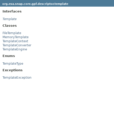
org.esa.snap.core.gpf.descriptor.template
Interfaces
Template
Classes
FileTemplate
MemoryTemplate
TemplateContext
TemplateConverter
TemplateEngine
Enums
TemplateType
Exceptions
TemplateException